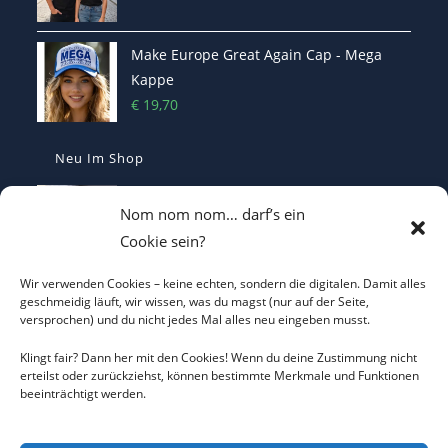
Make Europe Great Again Cap - Mega
Kappe
€
19,70
Neu Im Shop
MEGA - Make Europe Great Again
Nom nom nom… darf’s ein
Kaffetasse - Motiviert in den Morgen
Cookie sein?
€
16,70
Wir verwenden Cookies – keine echten, sondern die digitalen. Damit alles
I LOVE CO2 – Das T-Shirt, das die Klima-
geschmeidig läuft, wir wissen, was du magst (nur auf der Seite,
versprochen) und du nicht jedes Mal alles neu eingeben musst.
Hysteriker zum Durchdrehen bringt
€
22,00
Klingt fair? Dann her mit den Cookies! Wenn du deine Zustimmung nicht
erteilst oder zurückziehst, können bestimmte Merkmale und Funktionen
beeinträchtigt werden.
Heterodoxer Extremist - Das provokante
T-Shirt
€
22,00