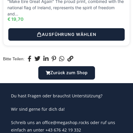
"Make Éire Great Again" The proud print, combined with the
national flag of Ireland, represents the spirit of freedom
and…
€
19,70
AUSFÜHRUNG WÄHLEN
Bitte Teilen:
Zurück zum Shop
Du hast Fragen oder brauchst Unterstützung?
Wir sind gerne für dich da!
Schreib uns an office@megashop.rocks oder ruf uns
einfach an unter +43 676 42 19 332