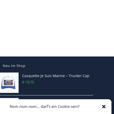
Neu Im Shop
Casquette Je Suis Marine – Trucker Cap
€
19,70
ICH WILL KEINEN KRIEG Trucker Cap –
Nom nom nom… darf’s ein Cookie sein?
Friedens-Statement
€
19,70