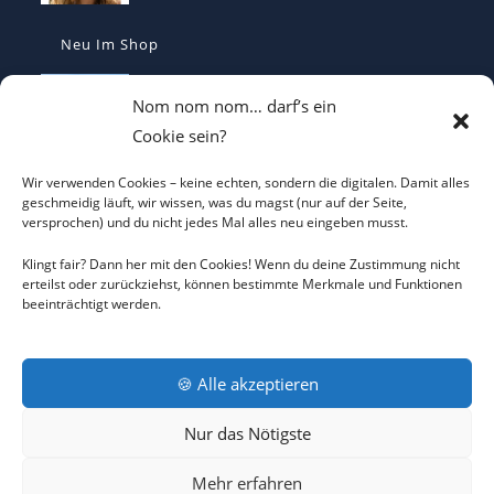
Neu Im Shop
I LOVE CO2 T-Shirt - Sorgt bei Klima-
Nom nom nom… darf’s ein
Hysterikern für Schnappatmung
Cookie sein?
€
22,00
Wir verwenden Cookies – keine echten, sondern die digitalen. Damit alles
Casquette Je Suis Marine – Trucker Cap
geschmeidig läuft, wir wissen, was du magst (nur auf der Seite,
versprochen) und du nicht jedes Mal alles neu eingeben musst.
€
19,70
Klingt fair? Dann her mit den Cookies! Wenn du deine Zustimmung nicht
erteilst oder zurückziehst, können bestimmte Merkmale und Funktionen
beeinträchtigt werden.
ICH WILL KEINEN KRIEG Trucker Cap –
Friedens-Statement
€
19,70
🍪 Alle akzeptieren
Nur das Nötigste
AGB
DATENSCHUTZERKLÄRUNG
COOKIE-RICHTLINIE
Mehr erfahren