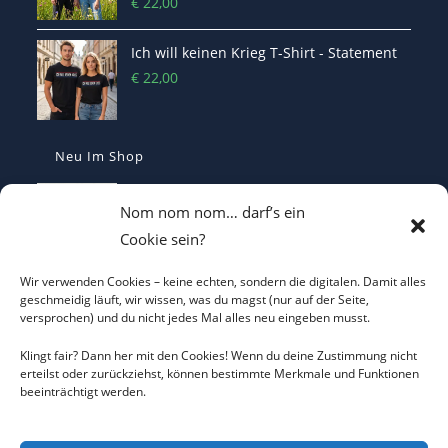
€
22,00
Ich will keinen Krieg T-Shirt - Statement
€
22,00
Neu Im Shop
Make Europe Great Again Kappe Bestickt
Nom nom nom… darf’s ein
€
29,90
Cookie sein?
Wir verwenden Cookies – keine echten, sondern die digitalen. Damit alles
I LOVE CO2 T-Shirt - Sorgt bei Klima-
geschmeidig läuft, wir wissen, was du magst (nur auf der Seite,
versprochen) und du nicht jedes Mal alles neu eingeben musst.
Hysterikern für Schnappatmung
€
22,00
Klingt fair? Dann her mit den Cookies! Wenn du deine Zustimmung nicht
erteilst oder zurückziehst, können bestimmte Merkmale und Funktionen
beeinträchtigt werden.
Casquette Je Suis Marine – Trucker Cap
€
19,70