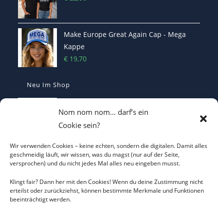
Make Europe Great Again Cap - Mega
Kappe
€
19,70
Neu Im Shop
MAKE EUROPE GREAT AGAIN Kappe -
Nom nom nom… darf’s ein
bestickt
Cookie sein?
€
29,90
Wir verwenden Cookies – keine echten, sondern die digitalen. Damit alles
I LOVE CO2 T-Shirt - Sorgt bei Klima-
geschmeidig läuft, wir wissen, was du magst (nur auf der Seite,
versprochen) und du nicht jedes Mal alles neu eingeben musst.
Hysterikern für Schnappatmung
€
22,00
Klingt fair? Dann her mit den Cookies! Wenn du deine Zustimmung nicht
erteilst oder zurückziehst, können bestimmte Merkmale und Funktionen
beeinträchtigt werden.
Casquette Je Suis Marine – Trucker Cap
€
19,70