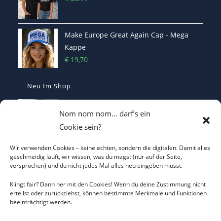
Make Europe Great Again Cap - Mega
Kappe
€
19,70
Neu Im Shop
MEGA - Make Europe Great Again
Nom nom nom… darf’s ein
Kaffetasse - Motiviert in den Morgen
Cookie sein?
€
16,70
Wir verwenden Cookies – keine echten, sondern die digitalen. Damit alles
Heterodoxer Extremist - Das provokante
geschmeidig läuft, wir wissen, was du magst (nur auf der Seite,
versprochen) und du nicht jedes Mal alles neu eingeben musst.
T-Shirt
€
22,00
Klingt fair? Dann her mit den Cookies! Wenn du deine Zustimmung nicht
erteilst oder zurückziehst, können bestimmte Merkmale und Funktionen
beeinträchtigt werden.
I LOVE CO2 T-Shirt - Sorgt bei Klima-
Hysterikern für Schnappatmung