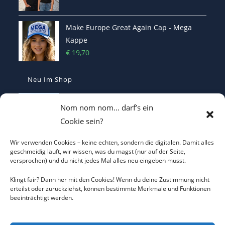
Make Europe Great Again Cap - Mega
Kappe
€
19,70
Neu Im Shop
I LOVE CO2 T-Shirt - Sorgt bei Klima-
Nom nom nom… darf’s ein
Hysterikern für Schnappatmung
Cookie sein?
€
22,00
Wir verwenden Cookies – keine echten, sondern die digitalen. Damit alles
Casquette Je Suis Marine – Trucker Cap
geschmeidig läuft, wir wissen, was du magst (nur auf der Seite,
versprochen) und du nicht jedes Mal alles neu eingeben musst.
€
19,70
Klingt fair? Dann her mit den Cookies! Wenn du deine Zustimmung nicht
erteilst oder zurückziehst, können bestimmte Merkmale und Funktionen
beeinträchtigt werden.
ICH WILL KEINEN KRIEG Trucker Cap –
Friedens-Statement
€
19,70