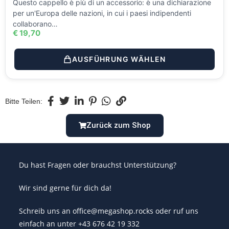
Questo cappello è più di un accessorio: è una dichiarazione
per un'Europa delle nazioni, in cui i paesi indipendenti
collaborano…
€
19,70
AUSFÜHRUNG WÄHLEN
Bitte Teilen:
Zurück zum Shop
Du hast Fragen oder brauchst Unterstützung?
Wir sind gerne für dich da!
Schreib uns an office@megashop.rocks oder ruf uns
einfach an unter +43 676 42 19 332