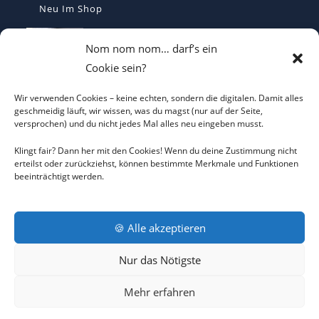
Neu Im Shop
MEGA - Make Europe Great Again
Nom nom nom… darf’s ein
Kaffetasse - Motiviert in den Morgen
Cookie sein?
€
16,70
Wir verwenden Cookies – keine echten, sondern die digitalen. Damit alles
Heterodoxer Extremist - Das provokante
geschmeidig läuft, wir wissen, was du magst (nur auf der Seite,
versprochen) und du nicht jedes Mal alles neu eingeben musst.
T-Shirt
€
22,00
Klingt fair? Dann her mit den Cookies! Wenn du deine Zustimmung nicht
erteilst oder zurückziehst, können bestimmte Merkmale und Funktionen
beeinträchtigt werden.
I LOVE CO2 T-Shirt - Sorgt bei Klima-
Hysterikern für Schnappatmung
€
22,00
🍪 Alle akzeptieren
Nur das Nötigste
AGB
DATENSCHUTZERKLÄRUNG
COOKIE-RICHTLINIE
Mehr erfahren
IMPRESSUM
RÜCKNAHMEBEDINGUNGEN
KONTAKT