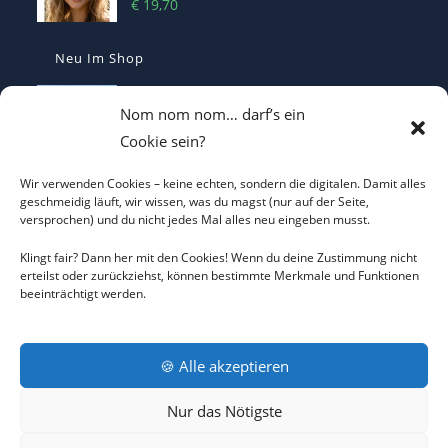
€
19,70
Neu Im Shop
I LOVE CO2 T-Shirt - Sorgt bei Klima-
Nom nom nom… darf’s ein
Hysterikern für Schnappatmung
Cookie sein?
€
22,00
Wir verwenden Cookies – keine echten, sondern die digitalen. Damit alles
Casquette Je Suis Marine – Trucker Cap
geschmeidig läuft, wir wissen, was du magst (nur auf der Seite,
versprochen) und du nicht jedes Mal alles neu eingeben musst.
€
19,70
Klingt fair? Dann her mit den Cookies! Wenn du deine Zustimmung nicht
erteilst oder zurückziehst, können bestimmte Merkmale und Funktionen
beeinträchtigt werden.
ICH WILL KEINEN KRIEG Trucker Cap –
Friedens-Statement
€
19,70
🍪 Alle akzeptieren
Nur das Nötigste
AGB
DATENSCHUTZERKLÄRUNG
COOKIE-RICHTLINIE