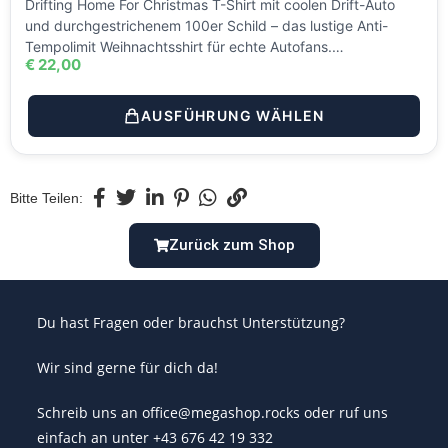
Drifting Home For Christmas T-Shirt mit coolen Drift-Auto
und durchgestrichenem 100er Schild – das lustige Anti-
Tempolimit Weihnachtsshirt für echte Autofans.…
€
22,00
AUSFÜHRUNG WÄHLEN
Bitte Teilen:
Zurück zum Shop
Du hast Fragen oder brauchst Unterstützung?
Wir sind gerne für dich da!
Schreib uns an office@megashop.rocks oder ruf uns
einfach an unter +43 676 42 19 332