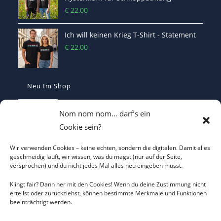
€
22,00
Ich will keinen Krieg T-Shirt - Statement
€
22,00
Neu Im Shop
Make Europe Great Again Kappe Bestickt
Nom nom nom… darf’s ein
€
29,90
Cookie sein?
Wir verwenden Cookies – keine echten, sondern die digitalen. Damit alles
I LOVE CO2 T-Shirt - Sorgt bei Klima-
geschmeidig läuft, wir wissen, was du magst (nur auf der Seite,
versprochen) und du nicht jedes Mal alles neu eingeben musst.
Hysterikern für Schnappatmung
€
22,00
Klingt fair? Dann her mit den Cookies! Wenn du deine Zustimmung nicht
erteilst oder zurückziehst, können bestimmte Merkmale und Funktionen
beeinträchtigt werden.
Casquette Je Suis Marine – Trucker Cap
€
19,70