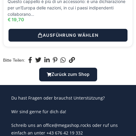
Questo cappello è più di un accessorio: è una dichiarazione
per un'Europa delle nazioni, in cui i paesi indipendenti
collaborano…
€
19,70
AUSFÜHRUNG WÄHLEN
Bitte Teilen:
Zurück zum Shop
Du hast Fragen oder brauchst Unterstützung?
Wir sind gerne für dich da!
Schreib uns an office@megashop.rocks oder ruf uns
einfach an unter +43 676 42 19 332