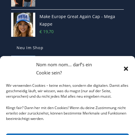
Make Europe Great Again Cap - Mega
Kappe
€
19,70
Neu Im Shop
I LOVE CO2 T-Shirt - Sorgt bei Klima-
Nom nom nom… darf’s ein
Hysterikern für Schnappatmung
Cookie sein?
€
22,00
Wir verwenden Cookies – keine echten, sondern die digitalen. Damit alles
Casquette Je Suis Marine – Trucker Cap
geschmeidig läuft, wir wissen, was du magst (nur auf der Seite,
versprochen) und du nicht jedes Mal alles neu eingeben musst.
€
19,70
Klingt fair? Dann her mit den Cookies! Wenn du deine Zustimmung nicht
erteilst oder zurückziehst, können bestimmte Merkmale und Funktionen
beeinträchtigt werden.
ICH WILL KEINEN KRIEG Trucker Cap –
Friedens-Statement
€
19,70