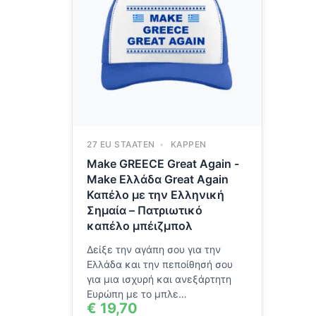
27 EU STAATEN
KAPPEN
Make GREECE Great Again -
Make Ελλάδα Great Again
Καπέλο με την Ελληνική
Σημαία – Πατριωτικό
καπέλο μπέιζμπολ
Δείξε την αγάπη σου για την
Ελλάδα και την πεποίθησή σου
για μια ισχυρή και ανεξάρτητη
Ευρώπη με το μπλε…
€
19,70