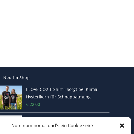
Neu Im Shop
I LOVE CO2 T-Shirt - Sorgt bei Klima-
Hysterikern für Schnappatmung
€
22,00
Casquette Je Suis Marine – Trucker Cap
Nom nom nom… darf’s ein Cookie sein?
€
19,70