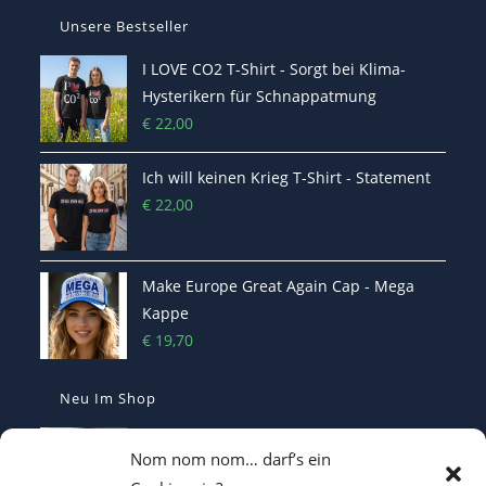
Unsere Bestseller
I LOVE CO2 T-Shirt - Sorgt bei Klima-
Hysterikern für Schnappatmung
€
22,00
Ich will keinen Krieg T-Shirt - Statement
€
22,00
Make Europe Great Again Cap - Mega
Kappe
€
19,70
Neu Im Shop
MEGA - Make Europe Great Again
Nom nom nom… darf’s ein
Kaffetasse - Motiviert in den Morgen