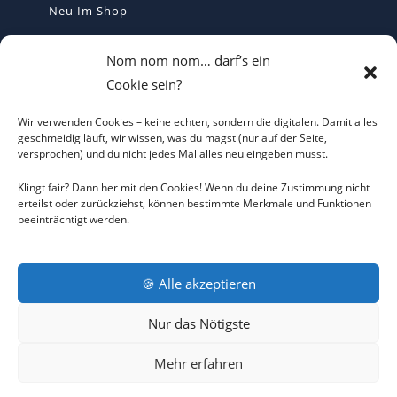
Neu Im Shop
Casquette Make France Great Again -
Nom nom nom… darf’s ein
Bestickte Statement-Kappe
Cookie sein?
€
29,90
Wir verwenden Cookies – keine echten, sondern die digitalen. Damit alles
Make Belgium Great Again Pet - Bestickte
geschmeidig läuft, wir wissen, was du magst (nur auf der Seite,
versprochen) und du nicht jedes Mal alles neu eingeben musst.
Cap
€
29,90
Klingt fair? Dann her mit den Cookies! Wenn du deine Zustimmung nicht
erteilst oder zurückziehst, können bestimmte Merkmale und Funktionen
beeinträchtigt werden.
Make Greece Great Again καπέλο -
bestickt - Cap
€
29,90
🍪 Alle akzeptieren
Nur das Nötigste
AGB
DATENSCHUTZERKLÄRUNG
COOKIE-RICHTLINIE
Mehr erfahren
IMPRESSUM
RÜCKNAHMEBEDINGUNGEN
KONTAKT