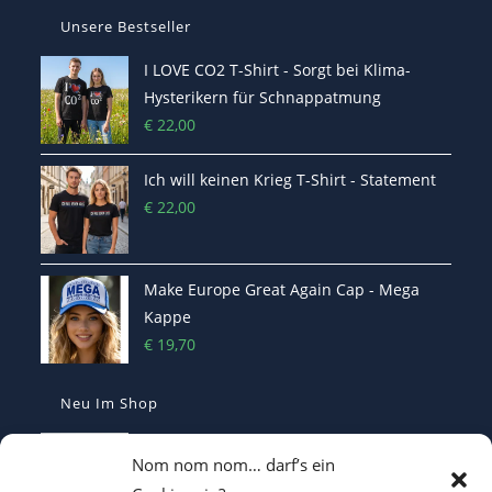
Unsere Bestseller
I LOVE CO2 T-Shirt - Sorgt bei Klima-
Hysterikern für Schnappatmung
€
22,00
Ich will keinen Krieg T-Shirt - Statement
€
22,00
Make Europe Great Again Cap - Mega
Kappe
€
19,70
Neu Im Shop
Casquette Make France Great Again -
Nom nom nom… darf’s ein
Bestickte Statement-Kappe