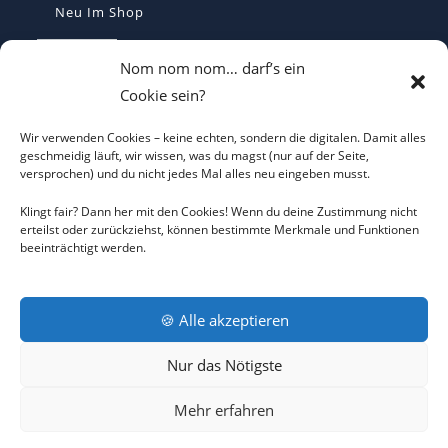
Neu Im Shop
Casquette Make France Great Again -
Nom nom nom… darf’s ein
Bestickte Statement-Kappe
Cookie sein?
€
29,90
Wir verwenden Cookies – keine echten, sondern die digitalen. Damit alles
Make Belgium Great Again Pet - Bestickte
geschmeidig läuft, wir wissen, was du magst (nur auf der Seite,
versprochen) und du nicht jedes Mal alles neu eingeben musst.
Cap
€
29,90
Klingt fair? Dann her mit den Cookies! Wenn du deine Zustimmung nicht
erteilst oder zurückziehst, können bestimmte Merkmale und Funktionen
beeinträchtigt werden.
Make Greece Great Again καπέλο -
bestickt - Cap
€
29,90
🍪 Alle akzeptieren
Nur das Nötigste
AGB
DATENSCHUTZERKLÄRUNG
COOKIE-RICHTLINIE
Mehr erfahren
IMPRESSUM
RÜCKNAHMEBEDINGUNGEN
KONTAKT