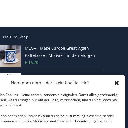
Neu Im Shop
MEGA - Make Europe Great Again
Kaffetasse - Motiviert in den Morgen
€
16,70
Heterodoxer Extremist - Das provokante
Nom nom nom… darf’s ein Cookie sein?
T-Shirt
€
22,00
en Cookies – keine echten, sondern die digitalen. Damit alles geschmeidig
issen, was du magst (nur auf der Seite, versprochen) und du nicht jedes Mal
ingeben musst.
I LOVE CO2 T-Shirt - Sorgt bei Klima-
Hysterikern für Schnappatmung
 Dann her mit den Cookies! Wenn du deine Zustimmung nicht erteilst oder
€
22,00
t, können bestimmte Merkmale und Funktionen beeinträchtigt werden.