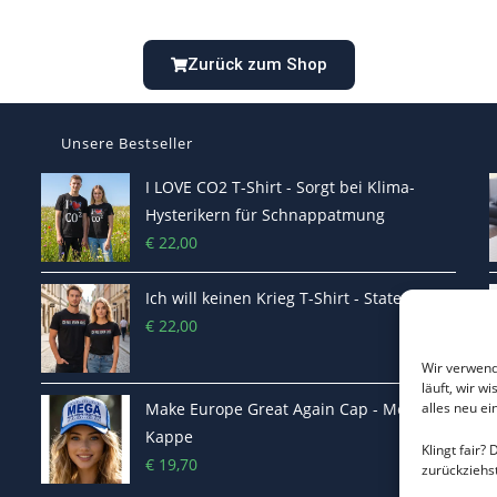
Zurück zum Shop
Unsere Bestseller
I LOVE CO2 T-Shirt - Sorgt bei Klima-
Hysterikern für Schnappatmung
€
22,00
Ich will keinen Krieg T-Shirt - Statement
€
22,00
Wir verwend
läuft, wir w
Make Europe Great Again Cap - Mega
alles neu e
Kappe
Klingt fair?
€
19,70
zurückziehs