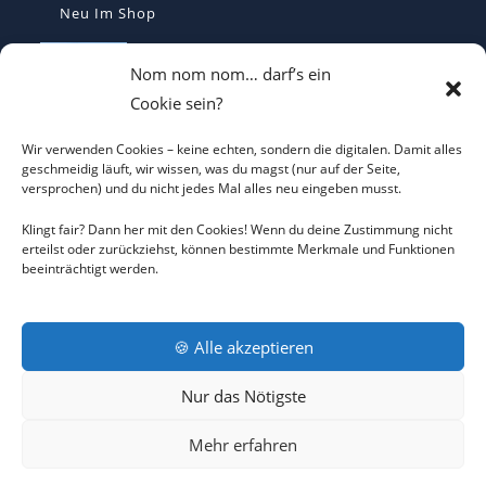
Neu Im Shop
I LOVE CO2 T-Shirt - Sorgt bei Klima-
Nom nom nom… darf’s ein
Hysterikern für Schnappatmung
Cookie sein?
€
22,00
Wir verwenden Cookies – keine echten, sondern die digitalen. Damit alles
Casquette Je Suis Marine – Trucker Cap
geschmeidig läuft, wir wissen, was du magst (nur auf der Seite,
versprochen) und du nicht jedes Mal alles neu eingeben musst.
€
19,70
Klingt fair? Dann her mit den Cookies! Wenn du deine Zustimmung nicht
erteilst oder zurückziehst, können bestimmte Merkmale und Funktionen
beeinträchtigt werden.
ICH WILL KEINEN KRIEG Trucker Cap –
Friedens-Statement
€
19,70
🍪 Alle akzeptieren
Nur das Nötigste
AGB
DATENSCHUTZERKLÄRUNG
COOKIE-RICHTLINIE
Mehr erfahren
IMPRESSUM
RÜCKNAHMEBEDINGUNGEN
KONTAKT