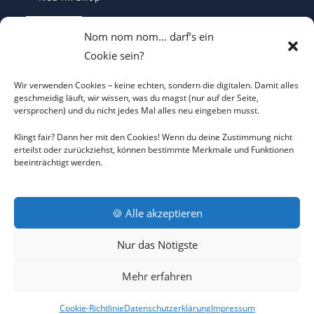
I LOVE CO2 T-Shirt - Sorgt bei Klima-
Nom nom nom… darf’s ein
Hysterikern für Schnappatmung
Cookie sein?
€
22,00
Wir verwenden Cookies – keine echten, sondern die digitalen. Damit alles
Casquette Je Suis Marine – Trucker Cap
geschmeidig läuft, wir wissen, was du magst (nur auf der Seite,
versprochen) und du nicht jedes Mal alles neu eingeben musst.
€
19,70
Klingt fair? Dann her mit den Cookies! Wenn du deine Zustimmung nicht
erteilst oder zurückziehst, können bestimmte Merkmale und Funktionen
beeinträchtigt werden.
ICH WILL KEINEN KRIEG Trucker Cap –
Friedens-Statement
€
19,70
🍪 Alle akzeptieren
Nur das Nötigste
AGB
DATENSCHUTZERKLÄRUNG
COOKIE-RICHTLINIE
Mehr erfahren
IMPRESSUM
RÜCKNAHMEBEDINGUNGEN
KONTAKT
Cookie-Richtlinie
Datenschutzerklärung
Impressum
COPYRIGHT © 2026 MEGA SHOP