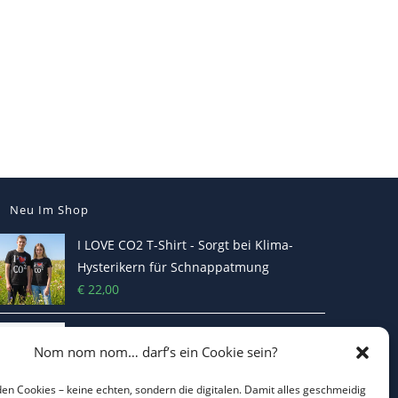
Neu Im Shop
I LOVE CO2 T-Shirt - Sorgt bei Klima-
Hysterikern für Schnappatmung
€
22,00
Casquette Je Suis Marine – Trucker Cap
Nom nom nom… darf’s ein Cookie sein?
€
19,70
en Cookies – keine echten, sondern die digitalen. Damit alles geschmeidig