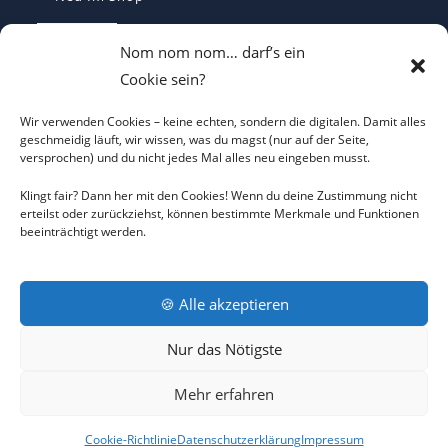
Casquette Je Suis Marine – Trucker Cap
Nom nom nom… darf’s ein
€
19,70
Cookie sein?
Wir verwenden Cookies – keine echten, sondern die digitalen. Damit alles
ICH WILL KEINEN KRIEG Trucker Cap –
geschmeidig läuft, wir wissen, was du magst (nur auf der Seite,
versprochen) und du nicht jedes Mal alles neu eingeben musst.
Friedens-Statement
€
19,70
Klingt fair? Dann her mit den Cookies! Wenn du deine Zustimmung nicht
erteilst oder zurückziehst, können bestimmte Merkmale und Funktionen
beeinträchtigt werden.
Ich will keinen Krieg T-Shirt - Statement
€
22,00
🍪 Alle akzeptieren
Nur das Nötigste
AGB
DATENSCHUTZERKLÄRUNG
COOKIE-RICHTLINIE
Mehr erfahren
IMPRESSUM
RÜCKNAHMEBEDINGUNGEN
KONTAKT
Cookie-Richtlinie
Datenschutzerklärung
Impressum
COPYRIGHT © 2026 MEGA SHOP