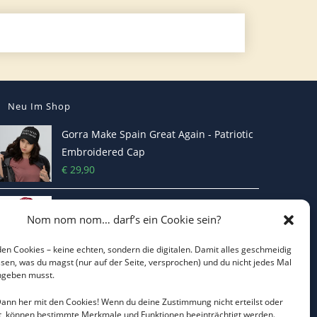
Neu Im Shop
Gorra Make Spain Great Again - Patriotic
Embroidered Cap
€
29,90
MAKE EUROPE GREAT AGAIN Kappe -
Nom nom nom… darf’s ein Cookie sein?
bestickt
€
29,90
en Cookies – keine echten, sondern die digitalen. Damit alles geschmeidig
issen, was du magst (nur auf der Seite, versprochen) und du nicht jedes Mal
ingeben musst.
I LOVE CO2 T-Shirt - Sorgt bei Klima-
Hysterikern für Schnappatmung
 Dann her mit den Cookies! Wenn du deine Zustimmung nicht erteilst oder
€
22,00
t, können bestimmte Merkmale und Funktionen beeinträchtigt werden.