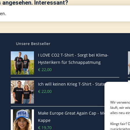
s angesehen. Interessant?
hen.
Unsere Bestseller
I LOVE CO2 T-Shirt - Sorgt bei Klima-
Hysterikern für Schnappatmung
€
22,00
Ich will keinen Krieg T-Shirt - Statement
€
22,00
Wir verwend
läuft, wir w
Make Europe Great Again Cap - Mega
alles neu e
Kappe
Klingt fair?
€
19,70
zurückziehs