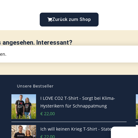
Zurück zum Shop
s angesehen. Interessant?
hen.
Unsere Bestseller
I LOVE CO2 T-Shirt - Sorgt bei Klima-
Hysterikern für Schnappatmung
€
22,00
Ich will keinen Krieg T-Shirt - Statement
€
22,00