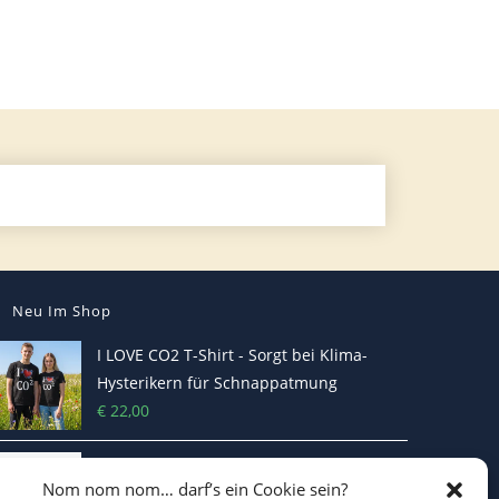
Neu Im Shop
I LOVE CO2 T-Shirt - Sorgt bei Klima-
Hysterikern für Schnappatmung
€
22,00
Casquette Je Suis Marine – Trucker Cap
Nom nom nom… darf’s ein Cookie sein?
€
19,70